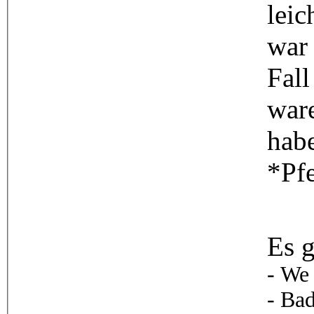
leic
war 
Fall
war
habe
*Pfe
Es g
- We
- Bad