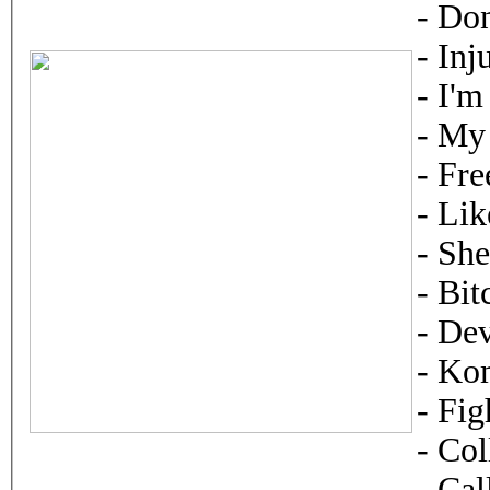
- Do
- Inj
- I'
- My
- Fr
- Lik
- She
- Bi
- De
- Ko
- Fi
- Col
- Ca