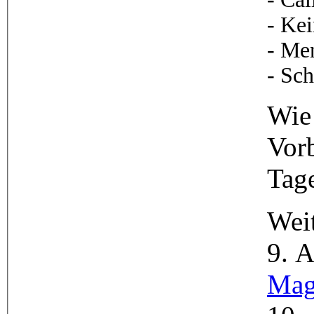
- Ke
- Me
- Sc
Wie 
Vor
Tag
Weit
9. A
Mag